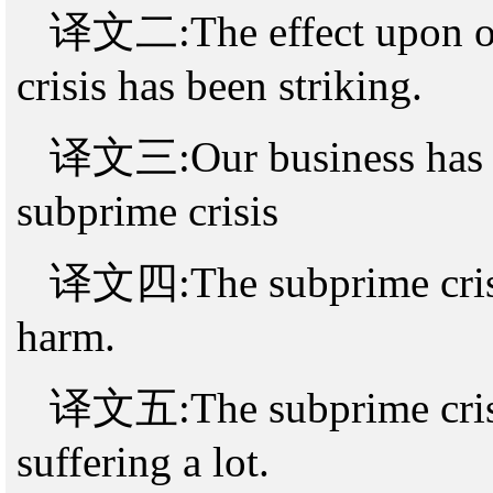
译文二:The effect upon our
crisis has been striking.
译文三:Our business has bee
subprime crisis
译文四:The subprime crisis
harm.
译文五:The subprime crisis
suffering a lot.