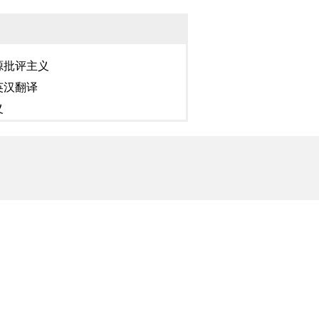
源批评主义
英汉翻译
义