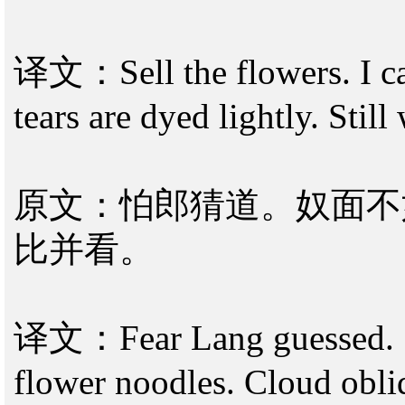
译文：Sell the flowers. I can
tears are dyed lightly. Sti
原文：怕郎猜道。奴面不
比并看。
译文：Fear Lang guessed. Sl
flower noodles. Cloud obli