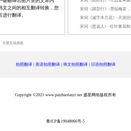
一键翻译出图片里的文本内
宋词《阮郎归》-天边金掌
韩文之间的相互翻译转换，您
宋词《踏莎行》-雪似梅花
言进行翻译。
宋词《减字木兰花》-天涯旧
宋词《思远人》-红叶黄花
大屏互动系统
拍照翻译
|
英语拍照翻译
|
韩文拍照翻译
|
日语拍照翻译
Copyright ©2021 www.paizhaofanyi.net 盛星网络版权所有
鲁ICP备19048066号-5