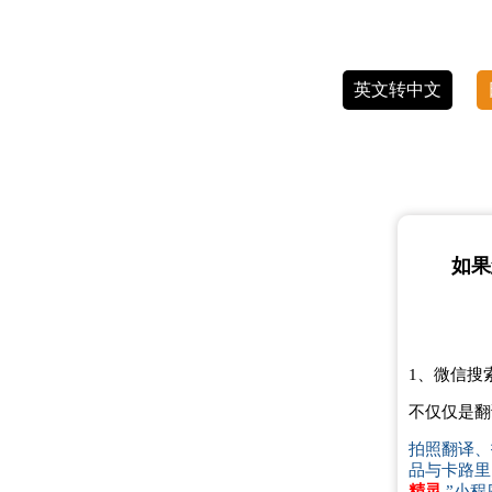
英文转中文
如果
1、微信搜
不仅仅是翻
拍照翻译、
品与卡路里
精灵
”小程