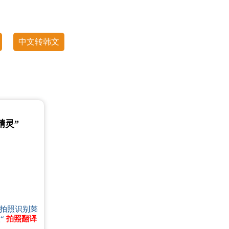
中文转韩文
精灵”
、拍照识别菜
“
拍照翻译